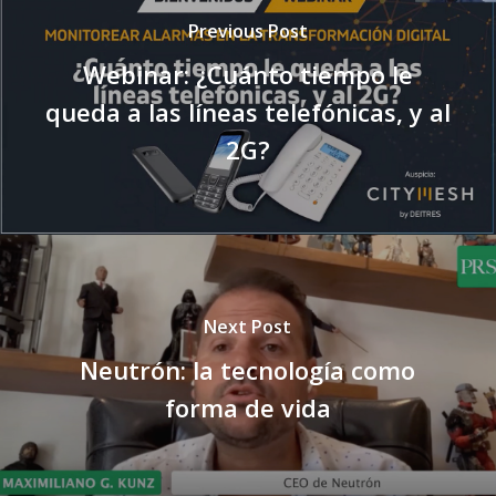
Previous Post
Webinar: ¿Cuánto tiempo le
queda a las líneas telefónicas, y al
2G?
Next Post
Neutrón: la tecnología como
forma de vida