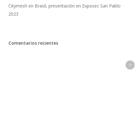
Citymesh en Brasil, presentación en Exposec San Pablo
2023
Comentarios recientes
DEITRES
San Luis 4580, B7600 Mar del Plata,
Provincia de Buenos Aires, Argentina.
Rod. José Carlos Daux, 4150, 88032-005