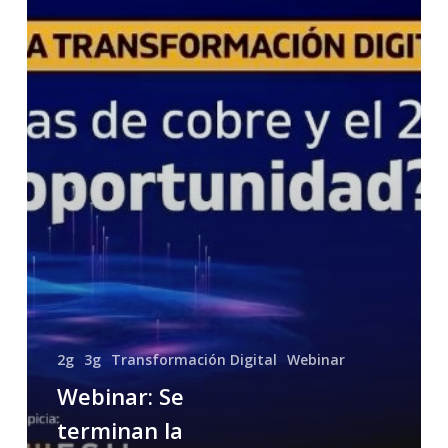
el
2g…
¿Problema
un
oportunidad?
2g
3g
Transformación Digital
Webinar
Webinar: Se
terminan la