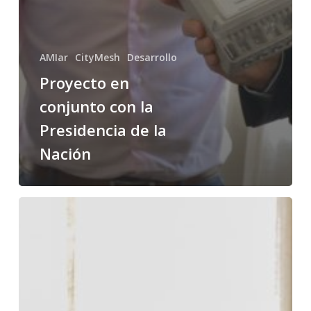
AMIar
CityMesh
Desarrollo
Proyecto en
conjunto con la
Presidencia de la
Nación
Emprendedores
locales
se
reunieron
con
el