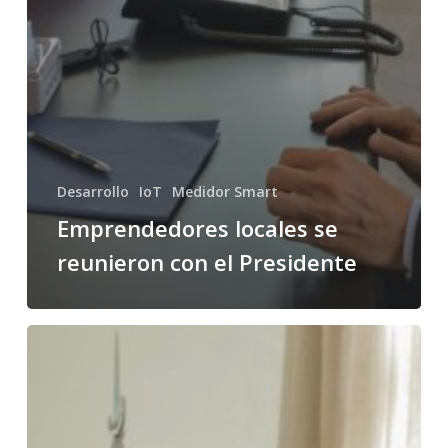
Desarrollo
IoT
Medidor Smart
Emprendedores locales se
reunieron con el Presidente
Macri
se
reunió
con
los