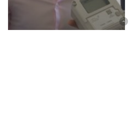
Desarrollo
IoT
Medidor Smart
Soluciones tecnológicas
Startup
Macri se reunió con los
desarrolladores de medidores
IoT