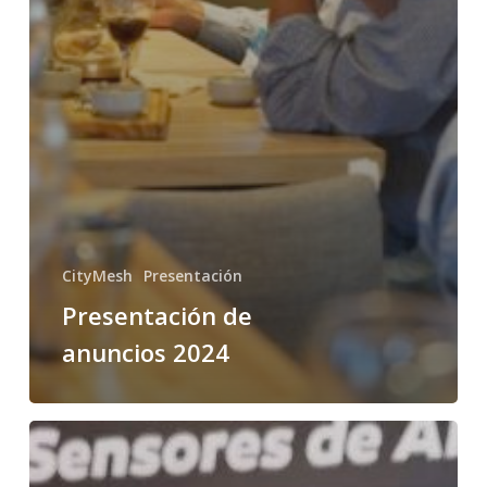
CityMesh
Presentación
Presentación de
anuncios 2024
Citymesh
en