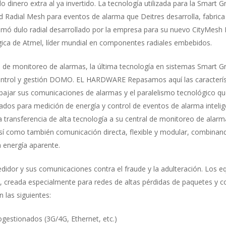
o dinero extra al ya invertido. La tecnología utilizada para la Smart 
 Red Radial Mesh para eventos de alarma que Deitres desarrolla, fabric
ó dulo radial desarrollado por la empresa para su nuevo CityMesh 
ica de Atmel, líder mundial en componentes radiales embebidos.
es de monitoreo de alarmas, la última tecnología en sistemas Smart G
control y gestión DOMO. EL HARDWARE Repasamos aquí las característ
abajar sus comunicaciones de alarmas y el paralelismo tecnológico q
dos para medición de energía y control de eventos de alarma intel
a transferencia de alta tecnología a su central de monitoreo de alarm
así como también comunicación directa, flexible y modular, combinand
a energía aparente.
medidor y sus comunicaciones contra el fraude y la adulteración. Lo
, creada especialmente para redes de altas pérdidas de paquetes y 
n las siguientes:
gestionados (3G/4G, Ethernet, etc.)