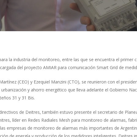
ara la industria del monitoreo, entre las que se encuentra el prime
encargada del proyecto AMIAR para comunicación Smart Grid de medid
artínez (CEO) y Ezequiel Manzini (CTO), se reunieron con el presiden
urbanización y ahorro energético que lleva adelante el Gobierno Naci
rteños 31 y 31 Bis.
directivos de Deitres, también estuvo presente el secretario de Plane
eitres, líder en Redes Radiales Mesh para monitoreo de alarmas, fa
an las empresas de monitoreo de alarmas más importantes de Argentin
ción de energía y producción de los medidores inteligentes. Deitres in