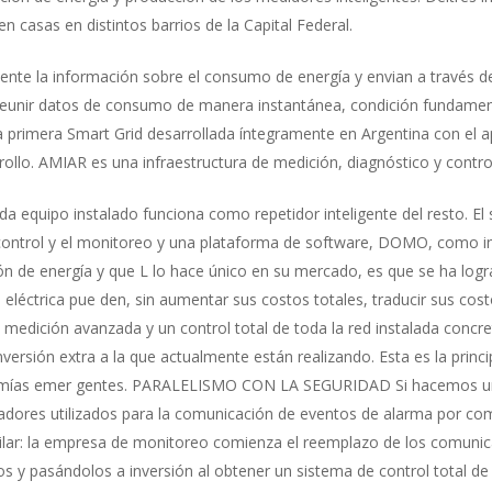
n casas en distintos barrios de la Capital Federal.
te la información sobre el consumo de energía y envian a través de
reunir datos de consumo de manera instantánea, condición fundamenta
primera Smart Grid desarrollada íntegramente en Argentina con e
llo. AMIAR es una infraestructura de medición, diagnóstico y control
a equipo instalado funciona como repetidor inteligente del resto. E
l control y el monitoreo y una plataforma de software, DOMO, como i
 de energía y que L lo hace único en su mercado, es que se ha logr
 eléctrica pue den, sin aumentar sus costos totales, traducir sus cost
e medición avanzada y un control total de toda la red instalada concr
ersión extra a la que actualmente están realizando. Esta es la princi
onomías emer gentes. PARALELISMO CON LA SEGURIDAD Si hacemos un p
adores utilizados para la comunicación de eventos de alarma por co
lar: la empresa de monitoreo comienza el reemplazo de los comunica
 y pasándolos a inversión al obtener un sistema de control total de 