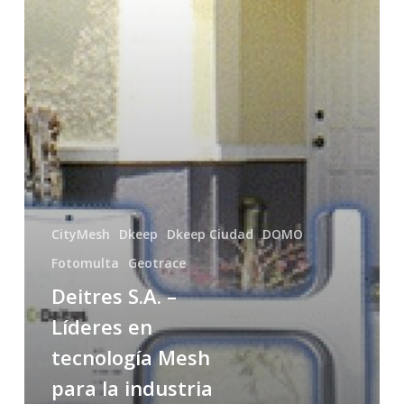
la
industria
del
monitoreo
CityMesh
Dkeep
Dkeep Ciudad
DOMO
Fotomulta
Geotrace
Deitres S.A. –
Líderes en
tecnología Mesh
para la industria