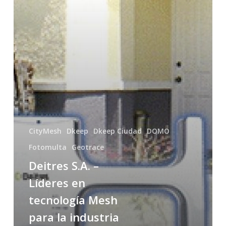
la
industria
del
monitoreo
CityMesh
Dkeep
Dkeep Ciudad
DOMO
Fotomulta
Geotrace
Deitres S.A. –
Líderes en
tecnología Mesh
para la industria